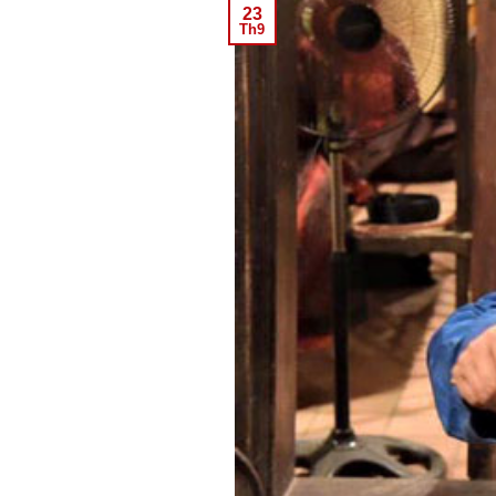
23
Th9