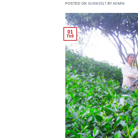
POSTED ON
01/09/2017
BY
ADMIN
01
Th9