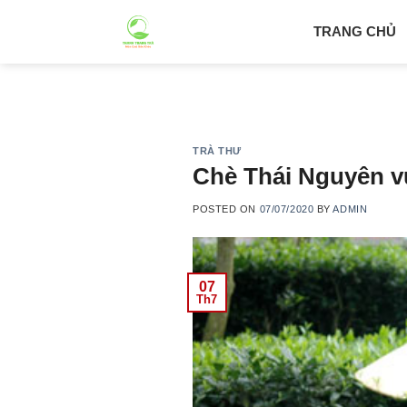
Skip
TRANG CHỦ
to
content
TRÀ THƯ
Chè Thái Nguyên v
POSTED ON
07/07/2020
BY
ADMIN
07
Th7