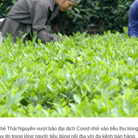
è Thái Nguyên vượt bão đại dịch Covid nhờ vào tiêu thụ tron
y tín trong lòng người tiêu dùng nội địa với đa kênh bán hàng