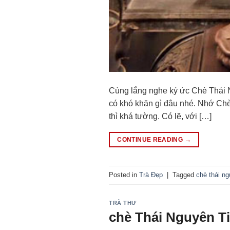
Cùng lắng nghe ký ức Chè Thái 
có khó khăn gì đâu nhé. Nhớ Ch
thì khá tường. Có lẽ, với […]
CONTINUE READING
→
Posted in
Trà Đẹp
|
Tagged
chè thái n
TRÀ THƯ
chè Thái Nguyên T