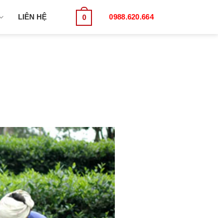
LIÊN HỆ
0988.620.664
0