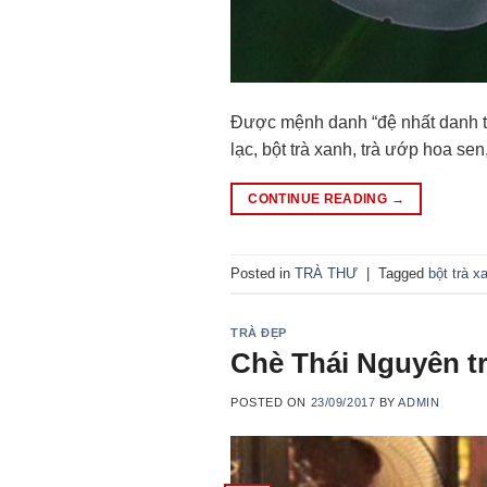
Được mệnh danh “đệ nhất danh tr
lạc, bột trà xanh, trà ướp hoa se
CONTINUE READING
→
Posted in
TRÀ THƯ
|
Tagged
bột trà x
TRÀ ĐẸP
Chè Thái Nguyên t
POSTED ON
23/09/2017
BY
ADMIN