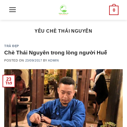
Skip
0
to
content
YÊU CHÈ THÁI NGUYÊN
TRÀ ĐẸP
Chè Thái Nguyên trong lòng người Huế
POSTED ON
23/09/2017
BY
ADMIN
23
Th9