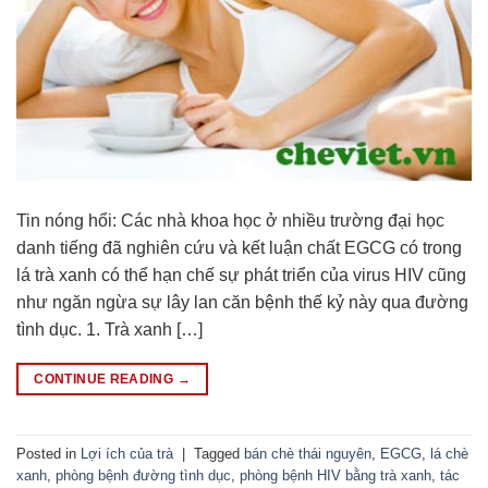
Tin nóng hổi: Các nhà khoa học ở nhiều trường đại học
danh tiếng đã nghiên cứu và kết luận chất EGCG có trong
lá trà xanh có thể hạn chế sự phát triển của virus HIV cũng
như ngăn ngừa sự lây lan căn bệnh thế kỷ này qua đường
tình dục. 1. Trà xanh […]
CONTINUE READING
→
Posted in
Lợi ích của trà
|
Tagged
bán chè thái nguyên
,
EGCG
,
lá chè
xanh
,
phòng bệnh đường tình dục
,
phòng bệnh HIV bằng trà xanh
,
tác