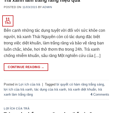
Trà xanh làm trắng răng hiệu quả
POSTED ON
11/03/2015
BY
ADMIN
11
Th3
Bên cạnh những tác dụng tuyệt vời đối với sức khỏe con
người, trà xanh Thái Nguyên còn có tác dụng đặc biệt
trong việc diệt khuẩn, làm trắng răng và bảo vệ răng bạn
luôn chắc, khỏe, hơi thở thơm tho trong 24h. Trà xanh
chống nhiễm khuẩn, sâu răng Một nghiên cứu của […]
CONTINUE READING
→
Posted in
Lợi ích của trà
|
Tagged
bí quyết có hàm răng trắng sáng
,
lợi ích của trà xanh
,
tác dụng của trà xanh
,
trà xanh diệt khuẩn
,
trà
xanh làm trắng răng
4
Comments
LỢI ÍCH CỦA TRÀ