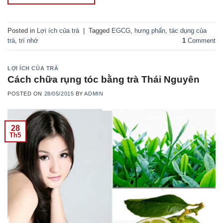
Posted in
Lợi ích của trà
|
Tagged
EGCG
,
hưng phấn
,
tác dụng của
trà
,
trí nhớ
1
Comment
LỢI ÍCH CỦA TRÀ
Cách chữa rụng tóc bằng trà Thái Nguyên
POSTED ON
28/05/2015
BY
ADMIN
28
Th5