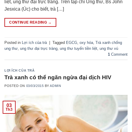
liệt, ung thư đại trực tràng. Trên tạp chí Ung thư, Bs John
Jesxica (Úc) cho biết, trà […]
CONTINUE READING
→
Posted in
Lợi ích của trà
|
Tagged
EGCG
,
oxy hóa
,
Trà xanh chống
ung thư
,
ung thư đại trực tràng
,
ung thư tuyến tiền liệt
,
ung thư vú
1
Comment
LỢI ÍCH CỦA TRÀ
Trà xanh có thể ngăn ngừa đại dịch HIV
POSTED ON
03/03/2015
BY
ADMIN
03
Th3