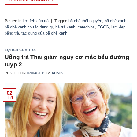
CONTINUE READING
→
Posted in
Lợi ích của trà
|
Tagged
bã chè thái nguyên
,
bã chè xanh
,
bã chè xanh có tác dụng gì
,
bã trà xanh
,
catechins
,
EGCG
,
làm đẹp
bằng trà
,
tác dụng của bã chè xanh
LỢI ÍCH CỦA TRÀ
Uống trà Thái giảm nguy cơ mắc tiểu đường
tuyp 2
POSTED ON
02/04/2015
BY
ADMIN
02
Th4