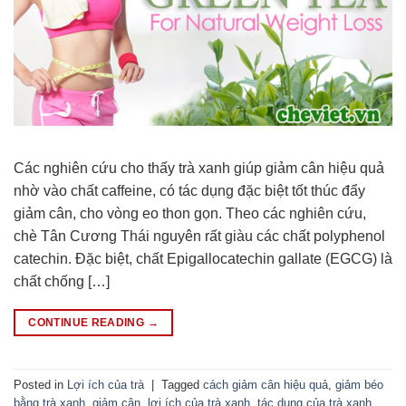
Các nghiên cứu cho thấy trà xanh giúp giảm cân hiệu quả
nhờ vào chất caffeine, có tác dụng đặc biệt tốt thúc đẩy
giảm cân, cho vòng eo thon gọn. Theo các nghiên cứu,
chè Tân Cương Thái nguyên rất giàu các chất polyphenol
catechin. Đặc biệt, chất Epigallocatechin gallate (EGCG) là
chất chống […]
CONTINUE READING
→
Posted in
Lợi ích của trà
|
Tagged
cách giảm cân hiệu quả
,
giảm béo
bằng trà xanh
,
giảm cân
,
lợi ích của trà xanh
,
tác dụng của trà xanh
,