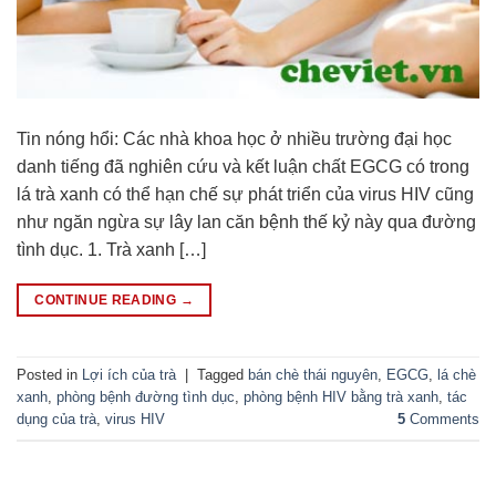
Tin nóng hổi: Các nhà khoa học ở nhiều trường đại học
danh tiếng đã nghiên cứu và kết luận chất EGCG có trong
lá trà xanh có thể hạn chế sự phát triển của virus HIV cũng
như ngăn ngừa sự lây lan căn bệnh thế kỷ này qua đường
tình dục. 1. Trà xanh […]
CONTINUE READING
→
Posted in
Lợi ích của trà
|
Tagged
bán chè thái nguyên
,
EGCG
,
lá chè
xanh
,
phòng bệnh đường tình dục
,
phòng bệnh HIV bằng trà xanh
,
tác
dụng của trà
,
virus HIV
5
Comments