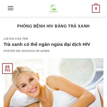
Skip
0
to
content
PHÒNG BỆNH HIV BẰNG TRÀ XANH
LỢI ÍCH CỦA TRÀ
Trà xanh có thể ngăn ngừa đại dịch HIV
POSTED ON
03/03/2015
BY
ADMIN
03
Th3