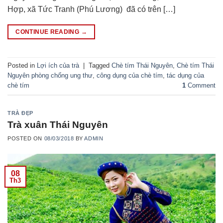
Hợp, xã Tức Tranh (Phú Lương) đã có trên […]
CONTINUE READING
→
Posted in
Lợi ích của trà
|
Tagged
Chè tím Thái Nguyên
,
Chè tím Thái
Nguyên phòng chống ung thư
,
công dụng của chè tím
,
tác dụng của
chè tím
1
Comment
TRÀ ĐẸP
Trà xuân Thái Nguyên
POSTED ON
08/03/2018
BY
ADMIN
08
Th3