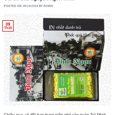
POSTED ON
09/10/2018
BY
ADMIN
09
Th10
Chiều qua, có đôi bạn trung niên ghé vào quán Trà Minh