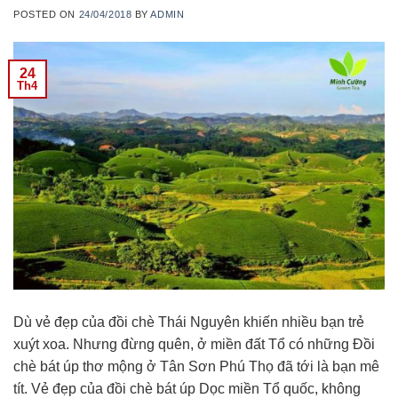
POSTED ON
24/04/2018
BY
ADMIN
24
Th4
Dù vẻ đẹp của đồi chè Thái Nguyên khiến nhiều bạn trẻ
xuýt xoa. Nhưng đừng quên, ở miền đất Tổ có những Đồi
chè bát úp thơ mộng ở Tân Sơn Phú Thọ đã tới là bạn mê
tít. Vẻ đẹp của đồi chè bát úp Dọc miền Tổ quốc, không