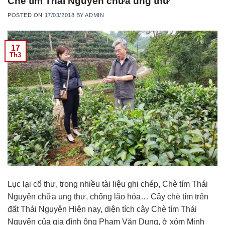
Chè tím Thái Nguyên chữa ung thư
POSTED ON
17/03/2018
BY
ADMIN
17
Th3
Lục lại cổ thư, trong nhiều tài liệu ghi chép, Chè tím Thái
Nguyên chữa ung thư, chống lão hóa… Cây chè tím trên
đất Thái Nguyên Hiện nay, diện tích cây Chè tím Thái
Nguyên của gia đình ông Phạm Văn Dung, ở xóm Minh