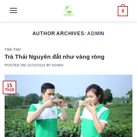
Skip
0
to
content
AUTHOR ARCHIVES:
ADMIN
TRÀ THƯ
Trà Thái Nguyên đắt như vàng ròng
POSTED ON
15/10/2018
BY
ADMIN
15
Th10