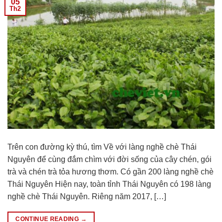
05
Th2
Trên con đường kỳ thú, tìm Về với làng nghề chè Thái
Nguyên để cùng đắm chìm với đời sống của cây chén, gói
trà và chén trà tỏa hương thơm. Có gần 200 làng nghề chè
Thái Nguyên Hiện nay, toàn tỉnh Thái Nguyên có 198 làng
nghề chè Thái Nguyên. Riêng năm 2017, […]
CONTINUE READING
→