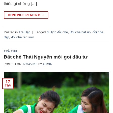
thiếu gì những […]
CONTINUE READING
→
Posted in
Trà Đẹp
|
Tagged
du lịch đồi chè
,
đồi chè bát úp
,
đồi chè
đẹp
,
đồi chè tân sơn
TRÀ THƯ
Đất chè Thái Nguyên mời gọi đầu tư
POSTED ON
17/04/2018
BY
ADMIN
17
Th4