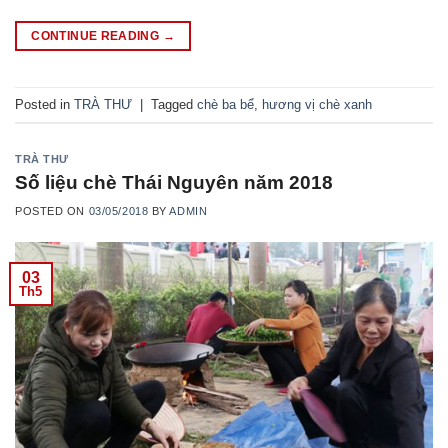
CONTINUE READING
→
Posted in
TRÀ THƯ
|
Tagged
chè ba bể
,
hương vị chè xanh
TRÀ THƯ
Số liệu chè Thái Nguyên năm 2018
POSTED ON
03/05/2018
BY
ADMIN
03
Th5