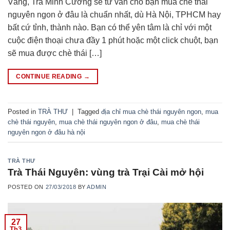
Vâng, Trà Minh Cường sẽ tư vấn cho bạn mua chè thái
nguyên ngon ở đâu là chuẩn nhất, dù Hà Nội, TPHCM hay
bất cứ tỉnh, thành nào. Bạn có thể yên tâm là chỉ với một
cuộc điện thoại chưa đầy 1 phút hoặc một click chuột, bạn
sẽ mua được chè thái […]
CONTINUE READING
→
Posted in
TRÀ THƯ
|
Tagged
địa chỉ mua chè thái nguyên ngon
,
mua
chè thái nguyên
,
mua chè thái nguyên ngon ở đâu
,
mua chè thái
nguyên ngon ở đâu hà nội
TRÀ THƯ
Trà Thái Nguyên: vùng trà Trại Cài mở hội
POSTED ON
27/03/2018
BY
ADMIN
27
Th3