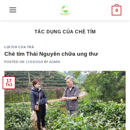
Skip
0
to
content
TÁC DỤNG CỦA CHÈ TÍM
LỢI ÍCH CỦA TRÀ
Chè tím Thái Nguyên chữa ung thư
POSTED ON
17/03/2018
BY
ADMIN
17
Th3