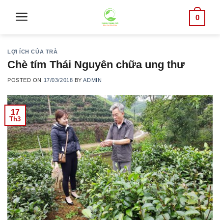
Skip
0
to
content
LỢI ÍCH CỦA TRÀ
Chè tím Thái Nguyên chữa ung thư
POSTED ON
17/03/2018
BY
ADMIN
17
Th3