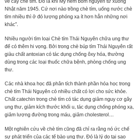
về cây chè tím. Đó là khi Mỹ ném bom nguyên tử xuống
Nhật năm 1945. Cứ nơi nào trồng chè tím, uống nước chè
tím nhiều thì ở đó lượng phóng xạ ít hơn hẳn những nơi
khác”.
Nhiều người tìm loại Chè tím Thái Nguyên chữa ung thư
để có thêm hi vọng. Bởi trong chè búp tím Thái Nguyên rất
giàu chất antoxian có tác dụng chống ôxy hóa, thường
dùng trong các loại thuốc chữa bệnh, phòng chống ung
thư.
Các nhà khoa học đã phân tích thành phần hóa học trong
chè tím Thái Nguyên có nhiều chất có lợi cho sức khỏe.
Chất catechin trong chè tím có tác dụng giảm nguy cơ gây
ung thư, giảm kích thước khối u, tác dụng chống phóng xạ,
giảm lượng đường trong máu, giảm cholesterol…
Một nghiên cứu về chè tím cũng đã chỉ ra rằng nó ức chế
sự phát triển của các tế bào ung thư. Đó là lý do tại sao