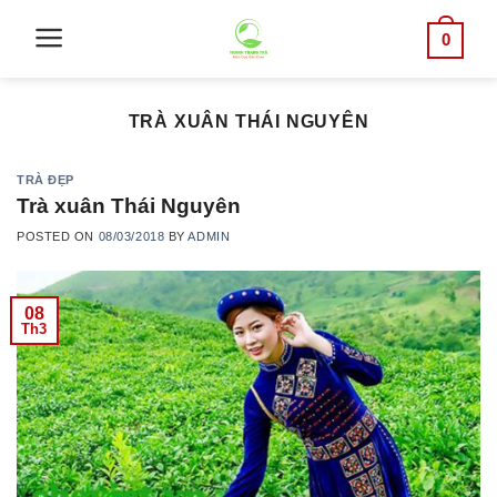
Skip
0
to
content
TRÀ XUÂN THÁI NGUYÊN
TRÀ ĐẸP
Trà xuân Thái Nguyên
POSTED ON
08/03/2018
BY
ADMIN
08
Th3