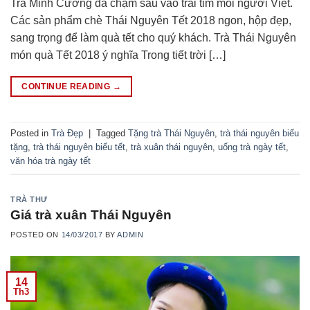
Trà Minh Cương đã chạm sâu vào trái tim mỗi người Việt.
Các sản phẩm chè Thái Nguyên Tết 2018 ngon, hộp đẹp,
sang trọng để làm quà tết cho quý khách. Trà Thái Nguyên
món quà Tết 2018 ý nghĩa Trong tiết trời […]
CONTINUE READING
→
Posted in
Trà Đẹp
|
Tagged
Tặng trà Thái Nguyên
,
trà thái nguyên biếu
tặng
,
trà thái nguyên biếu tết
,
trà xuân thái nguyên
,
uống trà ngày tết
,
văn hóa trà ngày tết
TRÀ THƯ
Giá trà xuân Thái Nguyên
POSTED ON
14/03/2017
BY
ADMIN
14
Th3