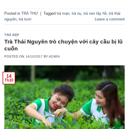
Posted in
TRÀ THƯ
|
Tagged
trà mạn
,
trà nụ
,
trà sen tây hồ
,
trà thái
nguyên
,
trà tươi
Leave a comment
TRÀ ĐẸP
Trà Thái Nguyên trò chuyện với cây cầu bị lũ
cuốn
POSTED ON
14/10/2017
BY
ADMIN
14
Th10