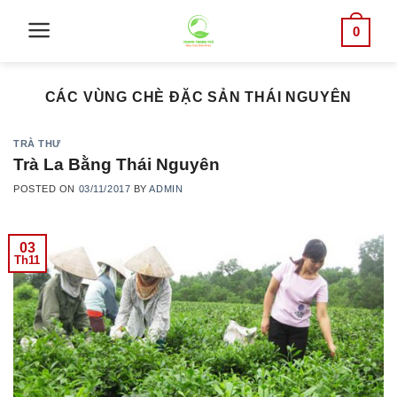
Skip
0
to
content
CÁC VÙNG CHÈ ĐẶC SẢN THÁI NGUYÊN
TRÀ THƯ
Trà La Bằng Thái Nguyên
POSTED ON
03/11/2017
BY
ADMIN
03
Th11