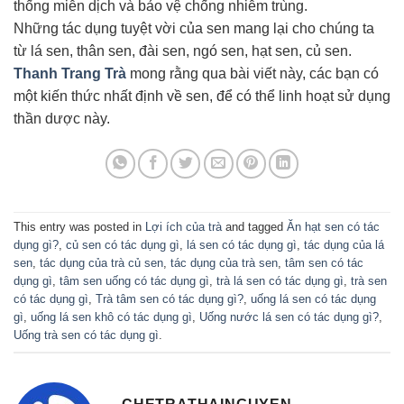
thống miễn dịch và bảo vệ chống nhiễm trùng.
Những tác dụng tuyệt vời của sen mang lại cho chúng ta
từ lá sen, thân sen, đài sen, ngó sen, hạt sen, củ sen.
Thanh Trang Trà
mong rằng qua bài viết này, các bạn có
một kiến thức nhất định về sen, để có thể linh hoạt sử dụng
thần dược này.
This entry was posted in
Lợi ích của trà
and tagged
Ăn hạt sen có tác
dụng gì?
,
củ sen có tác dụng gì
,
lá sen có tác dụng gì
,
tác dụng của lá
sen
,
tác dụng của trà củ sen
,
tác dụng của trà sen
,
tâm sen có tác
dụng gì
,
tâm sen uống có tác dụng gì
,
trà lá sen có tác dụng gì
,
trà sen
có tác dụng gì
,
Trà tâm sen có tác dụng gì?
,
uống lá sen có tác dụng
gì
,
uống lá sen khô có tác dụng gì
,
Uống nước lá sen có tác dụng gì?
,
Uống trà sen có tác dụng gì
.