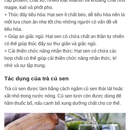
cấp protein, chất xơ, nhiều loại vitamin và khoáng chất như
magie, kali và phốt pho.
+ Thúc đẩy tiêu hóa: Hạt sen ít chất béo, dễ tiêu hóa nên là
một lựa chọn ăn nhẹ tốt cho những người có vấn đề về
tiêu hóa.
+ Giúp an giấc ngủ: Hạt sen có chứa chất an thần tự nhiên
có thể giúp thúc đẩy sự thư giãn và giấc ngủ.
+ Cải thiện chức năng nhận thức: Hạt sen có chứa các
hợp chất có thể giúp cải thiện chức năng nhận thức, trí
nhớ và sự tập trung.
Tác dụng của trà củ sen
Trà củ sen được làm bằng cách ngâm củ sen thái lát hoặc
xắt nhỏ trong nước nóng. Củ sen tươi còn được dùng để
hầm thuốc bổ, nấu canh bổ xung dưỡng chất cho cơ thể.