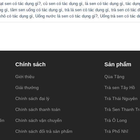
ạt sen có tác dụng gì?
,
củ sen có tác dụng gì
,
lá sen có tác dụng gì
,
tác dụn
ng gì
,
tâm sen uống có tác dụng gì
,
trà lá sen có tác dụng gì
,
trà sen có tác 
khô có tác dụng gì
,
Uống nước lá sen có tác dụng gì?
,
Uống trà sen có tác d
Chính sách
Sản phẩm
Giới thiệu
Qùa Tặng
Giải thưởng
Trà sen Tây Hồ
Chính sách đại lý
Trà Thái Nguyên
Chính sách thanh toán
Trà Sen Thanh T
ên
Chính sách vận chuyển
Trà Ô Long
Chính sách đổi trả sản phẩm
Trà Phổ Nhĩ