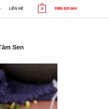
LIÊN HỆ
0988.620.664
0
 Tâm Sen