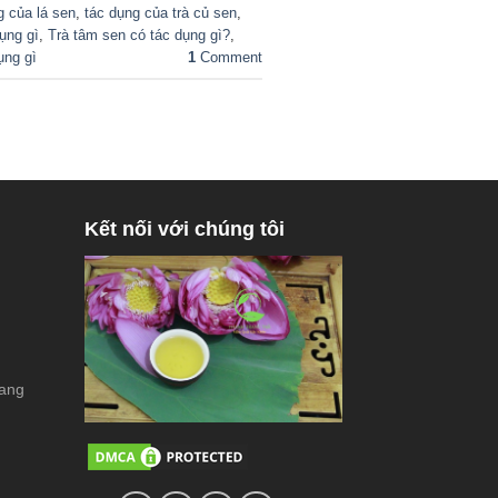
g của lá sen
,
tác dụng của trà củ sen
,
dụng gì
,
Trà tâm sen có tác dụng gì?
,
ụng gì
1
Comment
Kết nối với chúng tôi
rang