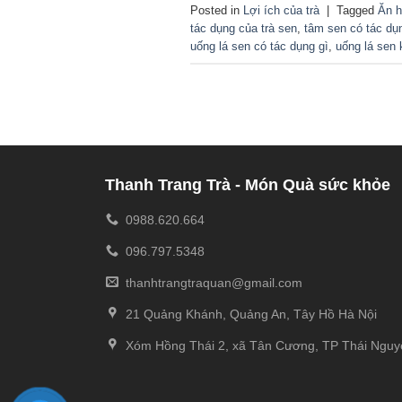
Posted in
Lợi ích của trà
|
Tagged
Ăn h
tác dụng của trà sen
,
tâm sen có tác dụ
uống lá sen có tác dụng gì
,
uống lá sen 
Thanh Trang Trà - Món Quà sức khỏe
0988.620.664
096.797.5348
thanhtrangtraquan@gmail.com
21 Quảng Khánh, Quảng An, Tây Hồ Hà Nội
Xóm Hồng Thái 2, xã Tân Cương, TP Thái Nguy