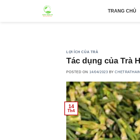
Skip
TRANG CHỦ
to
content
LỢI ÍCH CỦA TRÀ
Tác dụng của Trà H
POSTED ON
14/04/2023
BY
CHETRATHAI
14
Th4