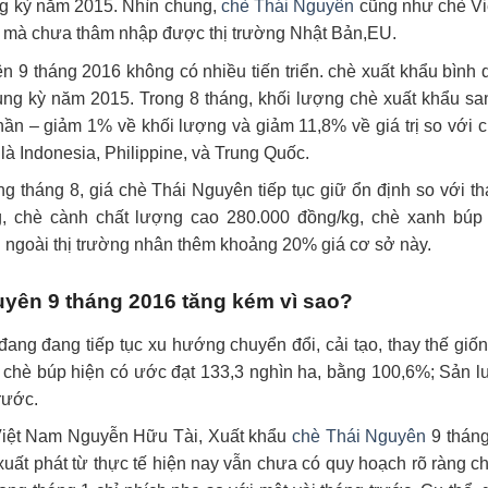
ùng kỳ năm 2015. Nhìn chung,
chè Thái Nguyên
cũng như chè Việ
ính mà chưa thâm nhập được thị trường Nhật Bản,EU.
n 9 tháng 2016 không có nhiều tiến triển. chè xuất khẩu bình
ng kỳ năm 2015. Trong 8 tháng, khối lượng chè xuất khẩu san
hần – giảm 1% về khối lượng và giảm 11,8% về giá trị so với 
 là Indonesia, Philippine, và Trung Quốc.
ong tháng 8, giá chè Thái Nguyên tiếp tục giữ ổn định so với 
, chè cành chất lượng cao 280.000 đồng/kg, chè xanh búp 
 ngoài thị trường nhân thêm khoảng 20% giá cơ sở này.
uyên 9 tháng 2016 tăng kém vì sao?
đang đang tiếp tục xu hướng chuyển đổi, cải tạo, thay thế gi
 chè búp hiện có ước đạt 133,3 nghìn ha, bằng 100,6%; Sản l
rước.
Việt Nam Nguyễn Hữu Tài, Xuất khẩu
chè Thái Nguyên
9 tháng
ất phát từ thực tế hiện nay vẫn chưa có quy hoạch rõ ràng 