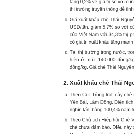
tăng 0,2% về giá trị so với c
thị trường truyền thống dễ t
Giá xuất khẩu chè Thái Nguyê
USD/tấn, giảm 5,7% so với cù
của Việt Nam với 34,3% thị p
có giá trị xuất khẩu tăng mạnh
Tại thị trường trong nước, tr
hiện ở mức 140.000 đồng/kg
đồng/kg. Giá chè Thái Nguyên
2. Xuất khẩu chè Thái Ng
Theo Cục Trồng trọt, cây chè 
Yên Bái, Lâm Đồng. Diện tích
nghìn tấn, bằng 100,4% năm t
Theo Chủ tịch Hiệp hội Chè 
chè chưa đảm bảo. Điều này xu