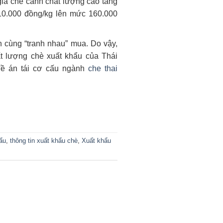
 giá chè cành chất lượng cao tăng
 10.000 đồng/kg lên mức 160.000
nh cùng “tranh nhau” mua. Do vậy,
t lượng chè xuất khẩu của Thái
đề án tái cơ cấu ngành
che thai
ẩu
,
thông tin xuất khẩu chè
,
Xuất khẩu