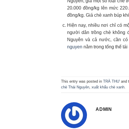
Nguyên, giá một số loại chè t
20.000 đồng/kg lên mức 220.
đồng/kg. Giá chè xanh búp kh
Hiện nay, nhiều nơi chỉ có 
người dân trồng chè không đư
Nguyên và cả nước, cần có 
nguyen
nằm trong tổng thể tái
This entry was posted in
TRÀ THƯ
and 
chè Thái Nguyên
,
xuất khẩu chè xanh
.
ADMIN