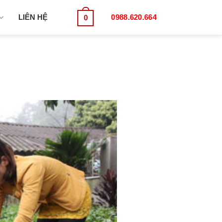
LIÊN HỆ
0988.620.664
0