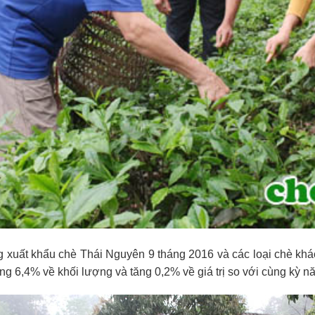
ng xuất khẩu chè Thái Nguyên 9 tháng 2016 và các loại chè kh
ăng 6,4% về khối lượng và tăng 0,2% về giá trị so với cùng kỳ 