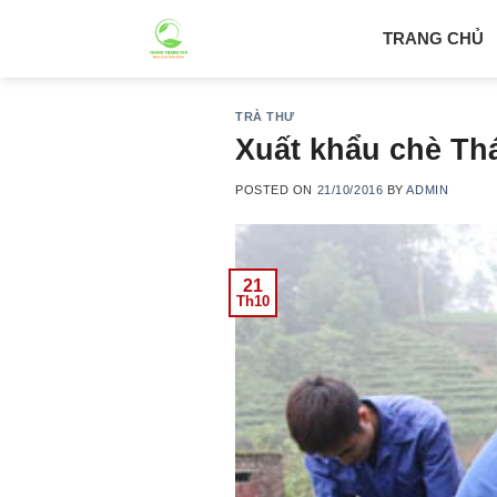
Skip
TRANG CHỦ
to
content
TRÀ THƯ
Xuất khẩu chè Th
POSTED ON
21/10/2016
BY
ADMIN
21
Th10