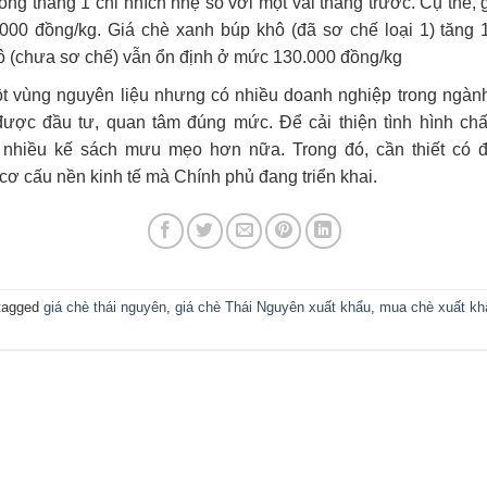
rong tháng 1 chỉ nhích nhẹ so với một vài tháng trước. Cụ thể,
000 đồng/kg. Giá chè xanh búp khô (đã sơ chế loại 1) tăng
ô (chưa sơ chế) vẫn ổn định ở mức 130.000 đồng/kg
một vùng nguyên liệu nhưng có nhiều doanh nghiệp trong ngà
ợc đầu tư, quan tâm đúng mức. Để cải thiện tình hình chấ
nhiều kế sách mưu mẹo hơn nữa. Trong đó, cần thiết có 
 cơ cấu nền kinh tế mà Chính phủ đang triển khai.
tagged
giá chè thái nguyên
,
giá chè Thái Nguyên xuất khẩu
,
mua chè xuất kh