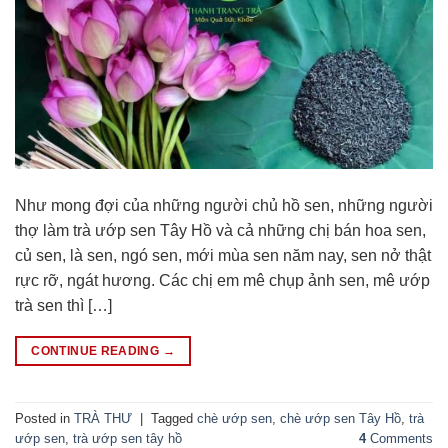
Như mong đợi của những người chủ hồ sen, những người
thợ làm trà ướp sen Tây Hồ và cả những chị bán hoa sen,
củ sen, là sen, ngó sen, mới mùa sen năm nay, sen nở thật
rực rỡ, ngát hương. Các chị em mê chụp ảnh sen, mê ướp
trà sen thì […]
CONTINUE READING
→
Posted in
TRÀ THƯ
|
Tagged
chè ướp sen
,
chè ướp sen Tây Hồ
,
trà
ướp sen
,
trà ướp sen tây hồ
4
Comments