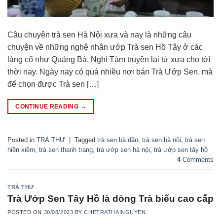
Câu chuyện trà sen Hà Nội xưa và nay là những câu
chuyện về những nghệ nhân ướp Trà sen Hồ Tây ở các
làng cổ như Quảng Bá, Nghi Tàm truyền lại từ xưa cho tới
thời nay. Ngày nay có quá nhiều nơi bán Trà Ướp Sen, mà
để chọn được Trà sen […]
CONTINUE READING
→
Posted in
TRÀ THƯ
|
Tagged
trà sen bà dần
,
trà sen hà nội
,
trà sen
hiền xiêm
,
trà sen thanh trang
,
trà ướp sen hà nội
,
trà ướp sen tây hồ
4
Comments
TRÀ THƯ
Trà Ướp Sen Tây Hồ là dòng Trà biếu cao cấp
POSTED ON
30/08/2023
BY
CHETRATHAINGUYEN