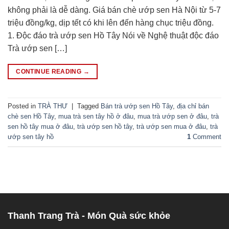
không phải là dễ dàng. Giá bán chè ướp sen Hà Nội từ 5-7
triệu đồng/kg, dịp tết có khi lên đến hàng chục triệu đồng.
1. Độc đáo trà ướp sen Hồ Tây Nói về Nghệ thuật độc đáo
Trà ướp sen […]
CONTINUE READING
→
Posted in
TRÀ THƯ
|
Tagged
Bán trà ướp sen Hồ Tây
,
địa chỉ bán
chè sen Hồ Tây
,
mua trà sen tây hồ ở đâu
,
mua trà ướp sen ở đâu
,
trà
sen hồ tây mua ở đâu
,
trà ướp sen hồ tây
,
trà ướp sen mua ở đâu
,
trà
ướp sen tây hồ
1
Comment
Thanh Trang Trà - Món Quà sức khỏe