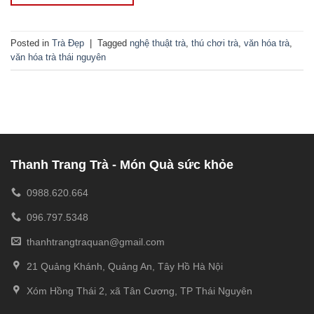
Posted in
Trà Đẹp
|
Tagged
nghệ thuật trà
,
thú chơi trà
,
văn hóa trà
,
văn hóa trà thái nguyên
Thanh Trang Trà - Món Quà sức khỏe
0988.620.664
096.797.5348
thanhtrangtraquan@gmail.com
21 Quảng Khánh, Quảng An, Tây Hồ Hà Nội
Xóm Hồng Thái 2, xã Tân Cương, TP Thái Nguyên