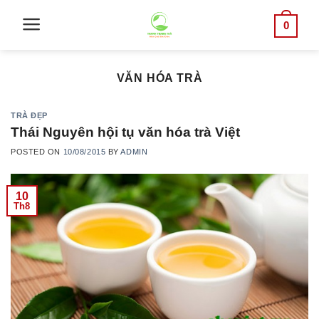
Skip
0
to
content
VĂN HÓA TRÀ
TRÀ ĐẸP
Thái Nguyên hội tụ văn hóa trà Việt
POSTED ON
10/08/2015
BY
ADMIN
10
Th8