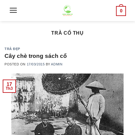
Skip
0
to
content
TRÀ CỔ THỤ
TRÀ ĐẸP
Cây chè trong sách cổ
POSTED ON
17/03/2015
BY
ADMIN
17
Th3