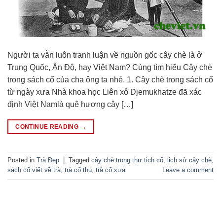
Người ta vẫn luôn tranh luận về nguồn gốc cây chè là ở
Trung Quốc, Ấn Độ, hay Việt Nam? Cùng tìm hiểu Cây chè
trong sách cổ của cha ông ta nhé. 1. Cây chè trong sách cổ
từ ngày xưa Nhà khoa học Liên xô Djemukhatze đã xác
định Việt Namlà quê hương cây […]
CONTINUE READING
→
Posted in
Trà Đẹp
|
Tagged
cây chè trong thư tịch cổ
,
lịch sử cây chè
,
sách cổ viết về trà
,
trà cổ thụ
,
trà cổ xưa
Leave a comment