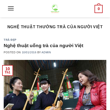
Skip
0
to
content
NGHỆ THUẬT THƯỞNG TRÀ CỦA NGƯỜI VIỆT
TRÀ ĐẸP
Nghệ thuật uống trà của người Việt
POSTED ON
10/01/2016
BY
ADMIN
10
Th1