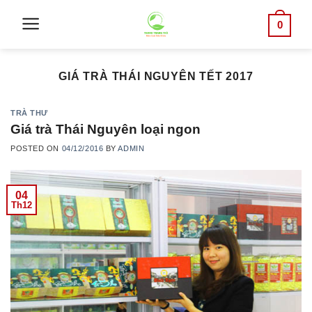
Skip
0
to
content
GIÁ TRÀ THÁI NGUYÊN TẾT 2017
TRÀ THƯ
Giá trà Thái Nguyên loại ngon
POSTED ON
04/12/2016
BY
ADMIN
04
Th12