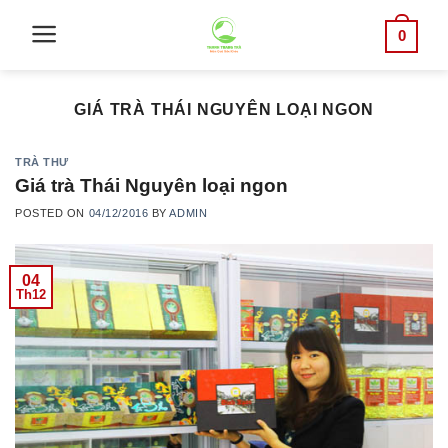
Skip
0
to
content
GIÁ TRÀ THÁI NGUYÊN LOẠI NGON
TRÀ THƯ
Giá trà Thái Nguyên loại ngon
POSTED ON
04/12/2016
BY
ADMIN
04
Th12