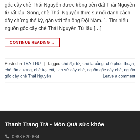
gốc cây chè Thái Nguyên được trồng trên đất Thái Nguyên
từ rất lâu. Song, chè Thái Nguyên thực sự nổi danh cách
đây chừng thế kỷ, gắn với tên ông Đội Năm. 1. Tìm hiểu
nguồn gốc cây chè Thái Nguyên Từ lâu […]
CONTINUE READING
→
Posted in
TRÀ THƯ
|
Tagged
chè đại từ
,
chè la bằng
,
chè phúc thuận
,
chè tân cương
,
chè trại cài
,
lịch sử cây chè
,
nguồn gốc cây chè
,
nguồn
gốc cây chè Thái Nguyên
Leave a comment
Thanh Trang Trà - Món Quà sức khỏe
0988.620.664