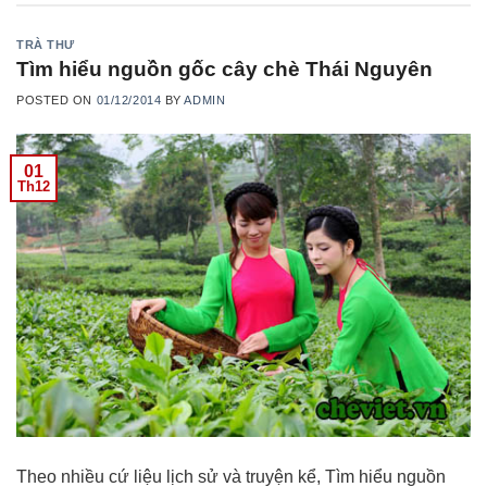
TRÀ THƯ
Tìm hiểu nguồn gốc cây chè Thái Nguyên
POSTED ON
01/12/2014
BY
ADMIN
01
Th12
Theo nhiều cứ liệu lịch sử và truyện kể, Tìm hiểu nguồn