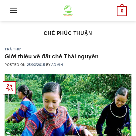
Skip
0
to
content
CHÈ PHÚC THUẬN
TRÀ THƯ
Giới thiệu về đất chè Thái nguyên
POSTED ON
25/03/2015
BY
ADMIN
25
Th3