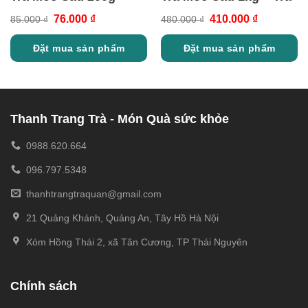
Trà Thái Nguyên
Thái Nguyên
76.000
₫
410.000
₫
85.000
₫
480.000
₫
Đặt mua sản phẩm
Đặt mua sản phẩm
Thanh Trang Trà - Món Quà sức khỏe
0988.620.664
096.797.5348
thanhtrangtraquan@gmail.com
21 Quảng Khánh, Quảng An, Tây Hồ Hà Nội
Xóm Hồng Thái 2, xã Tân Cương, TP Thái Nguyên
Chính sách