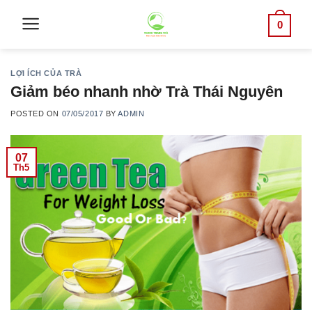
Skip
0
to
content
LỢI ÍCH CỦA TRÀ
Giảm béo nhanh nhờ Trà Thái Nguyên
POSTED ON
07/05/2017
BY
ADMIN
07
Th5