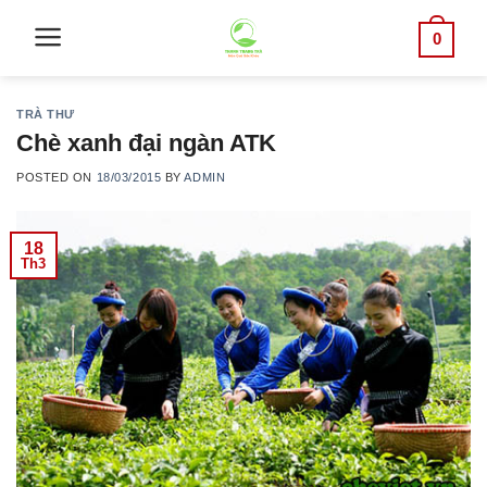
Skip
0
to
content
TRÀ THƯ
Chè xanh đại ngàn ATK
POSTED ON
18/03/2015
BY
ADMIN
18
Th3