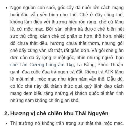
Ngọn nguồn con suối, gốc cây đã nuôi lớn cách mạng
buổi đầu vẫn yên bình như thế. Chè ở đây cũng thế,
không làm điệu với thương hiệu rổn rảng, chè cứ lặng
lẽ, cứ mộc mạc. Bởi sản phẩm trà được chế biến hết
sức thủ công, cánh chè có phần to hơn, thô hơn, nhiệt
độ chưa thật đều, hương chưa thật thơm, nhưng gói
chè đấy cũng vẫn rất thật, rất giản đơn. Và gói chè giản
đơn dân dã ấy lặng lẽ một góc, nhìn những người bạn
chè Tân Cương Long ẩm 1kg
, La Bằng, Phúc Thuận
ganh đua cuộc đua trà ngon trà đắt. Riêng trà ATK lặng
lẽ một mình, mộc mạc như trăm năm vẫn thế. Dẫu dù,
có lúc chè này đã thành thức quà quý lãnh đạo cách
mạng đem biếu tặng những vị khách quốc tế thân tình
những năm kháng chiến gian khó.
2. Hương vị chè chiến khu Thái Nguyên
Thị trường nó không trân trọng sự thật thà mộc mạc.