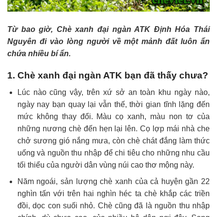
Từ bao giờ, Chè xanh đại ngàn ATK Định Hóa Thái
Nguyên đi vào lòng người về một mảnh đất luôn ẩn
chứa nhiều bí ẩn.
1. Chè xanh đại ngàn ATK bạn đã thấy chưa?
Lúc nào cũng vậy, trên xứ sở an toàn khu ngày nào,
ngày nay bạn quay lại vẫn thế, thời gian tĩnh lặng đến
mức không thay đổi. Màu cọ xanh, màu non tơ của
những nương chè đến hẹn lại lên. Cọ lợp mái nhà che
chở sương gió nắng mưa, còn chè chát đắng làm thức
uống và nguồn thu nhập để chi tiêu cho những nhu cầu
tối thiểu của người dân vùng núi cao thơ mộng này.
Năm ngoái, sản lượng chè xanh của cả huyện gần 22
nghìn tấn với trên hai nghìn héc ta chè khắp các triền
đồi, dọc con suối nhỏ. Chè cũng đã là nguồn thu nhập