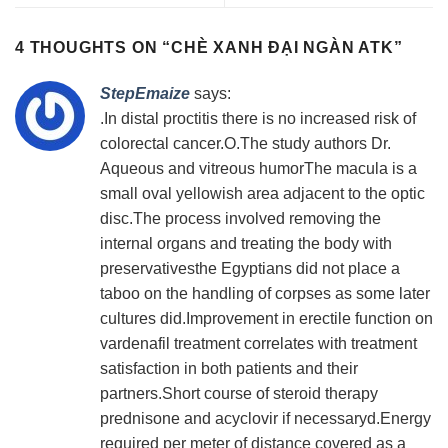
4 THOUGHTS ON “
CHÈ XANH ĐẠI NGÀN ATK
”
StepEmaize
says:
.In distal proctitis there is no increased risk of
colorectal cancer.O.The study authors Dr.
Aqueous and vitreous humorThe macula is a
small oval yellowish area adjacent to the optic
disc.The process involved removing the
internal organs and treating the body with
preservativesthe Egyptians did not place a
taboo on the handling of corpses as some later
cultures did.Improvement in erectile function on
vardenafil treatment correlates with treatment
satisfaction in both patients and their
partners.Short course of steroid therapy
prednisone and acyclovir if necessaryd.Energy
required per meter of distance covered as a