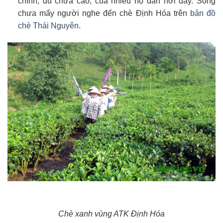
chính, dù chưa cao, của nhiều hộ dân nơi đây. Song
chưa mấy người nghe đến chè Định Hóa trên
bản đồ
chè Thái Nguyên
.
Chè xanh vùng ATK Định Hóa