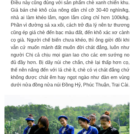
Điều này cũng đúng với sản phẩm chè xanh chiến khu.
Giá bán chè khô của nông dân chỉ cỡ 30-40 nghìn/kg,
nhà ai làm khéo lắm, ngon lắm cũng chỉ hơn 100k/kg.
Phần vì đường sá xa xôi, cách trở địa lý nên tư thương
cũng ép giá chè đến bạc màu đất, đến khô xác xơ cành
cọ già. Người chế biến chưa khéo, thì ông giời đôi khi
vẫn cứ muốn mảnh đất muôn đời chát đắng, luôn như
người Chị cả chịu mọi gian lao cho các em sướng no
đủ đầy hơn. Bị dãy núi che chắn, chè lại thấp hơn cọ,
thế nên nắng đến với lá chè ít, chè có vị chát đắng chứ
không được chát êm hay ngọt ngào như đàn em vùng
dưới nửa đồng nửa núi Đồng Hỷ, Phúc Thuận, Trại Cài.