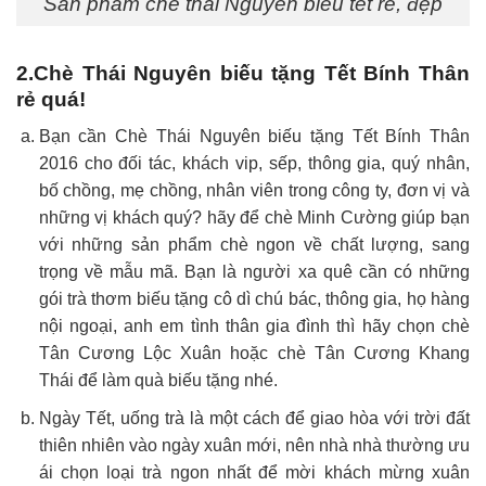
Sản phẩm chè thái Nguyên biếu tết rẻ, đẹp
2.Chè Thái Nguyên biếu tặng Tết Bính Thân
rẻ quá!
Bạn cần Chè Thái Nguyên biếu tặng Tết Bính Thân
2016 cho đối tác, khách vip, sếp, thông gia, quý nhân,
bố chồng, mẹ chồng, nhân viên trong công ty, đơn vị và
những vị khách quý? hãy để chè Minh Cường giúp bạn
với những sản phẩm chè ngon về chất lượng, sang
trọng về mẫu mã. Bạn là người xa quê cần có những
gói trà thơm biếu tặng cô dì chú bác, thông gia, họ hàng
nội ngoại, anh em tình thân gia đình thì hãy chọn chè
Tân Cương Lộc Xuân hoặc chè Tân Cương Khang
Thái để làm quà biếu tặng nhé.
Ngày Tết, uống trà là một cách để giao hòa với trời đất
thiên nhiên vào ngày xuân mới, nên nhà nhà thường ưu
ái chọn loại trà ngon nhất để mời khách mừng xuân