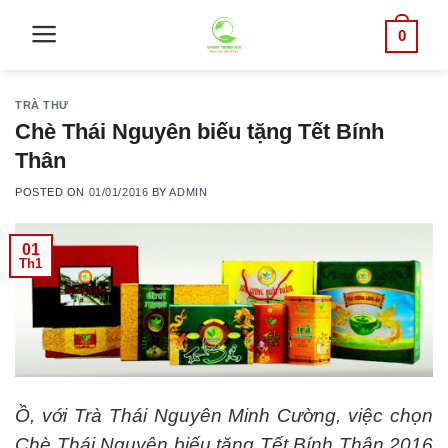
Skip
0
to
content
TRÀ THƯ
Chè Thái Nguyên biếu tặng Tết Bính
Thân
POSTED ON
01/01/2016
BY
ADMIN
01
Th1
Ồ, với Trà Thái Nguyên Minh Cường, việc chọn
Chè Thái Nguyên biếu tặng Tết Bính Thân 2016