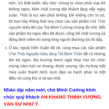
mới. Và thật buồn nếu như chúng ta chọn phải loại trà
không ngon, kém chất lượng đãi khách tặng sếp ngày
xuân. Thật là xui xẻo phải không. Để không còn lo sợ,
thì bạn hãy thông thái lựa chọn các sản phẩm
chè Thái
nguyên
biếu tết của Trà Minh Cường chúng tôi nhé. Mỗi
sản phẩm trà ngon đều đã được công bố chất lượng và
đóng đinh niềm tin trong lòng người thưởng trà rồi đấy.
Ô kìa, ngoài hiên Xuân đã về, cùng mua các sản phẩm
Chè Thái Nguyên biếu tặng Tết Bính Thân
để có những
ấm trà ngon, tỏa hương thơm ngát thay cho lời chúc
mừng năm mới an khang, thịnh vượng, tận hưởng một
mùa xuân thanh bình, tươi đẹp và hạnh phúc là một
điều vô cùng thú vị và tao nhã.
Nhân dịp năm mới, chè Minh Cường kính
chúc quý khách
AN KHANG THỊNH VƯỢNG,
VẠN SỰ NHƯ Ý.