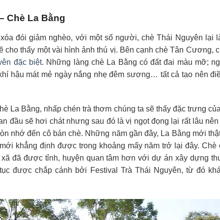
 – Chè La Bằng
óa đói giảm nghèo, với một số người, chè Thái Nguyên lại là lo
ẽ cho thấy một vài hình ảnh thú vị. Bên cạnh chè Tân Cương, 
ên đặc biệt
. Những làng chè La Bằng có đất đai màu mỡ; ng
hí hậu mát mẻ ngày nắng nhẹ đêm sương… tất cả tạo nên điều
hè La Bằng, nhấp chén trà thơm chúng ta sẽ thấy đặc trưng củ
an đầu sẽ hơi chát nhưng sau đó là vị ngọt đọng lại rất lâu nê
n nhớ đến cô bán chè. Những năm gần đây, La Bằng mới thật 
mới khẳng định được trong khoảng mấy năm trở lại đây. Chè
h, xã đã được tỉnh, huyện quan tâm hơn với dự án xây dựng 
p tục được chắp cánh bởi Festival Trà Thái Nguyên, từ đó k