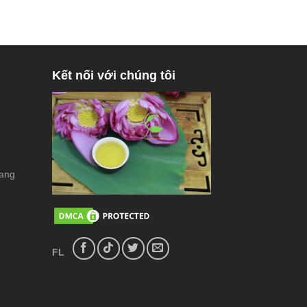
Kết nối với chúng tôi
rang
FL