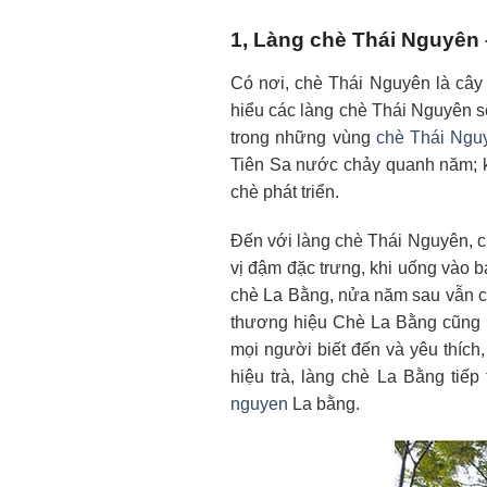
1, Làng chè Thái Nguyên
Có nơi, chè Thái Nguyên là cây x
hiểu các làng chè Thái Nguyên s
trong những vùng
chè Thái Nguy
Tiên Sa nước chảy quanh năm; k
chè phát triển.
Đến với làng chè Thái Nguyên, c
vị đậm đặc trưng, khi uống vào b
chè La Bằng, nửa năm sau vẫn cò
thương hiệu Chè La Bằng cũng 
mọi người biết đến và yêu thíc
hiệu trà, làng chè La Bằng tiế
nguyen
La bằng.