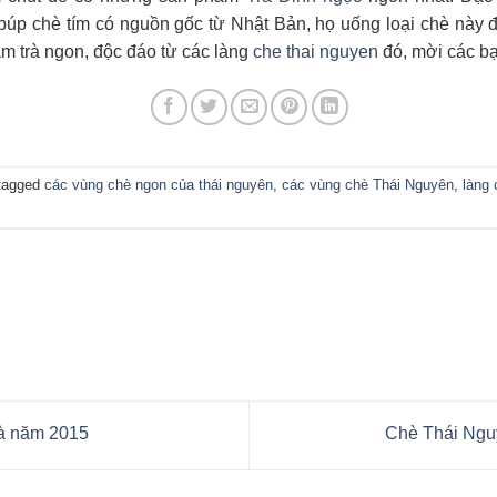
búp chè tím có nguồn gốc từ Nhật Bản, họ uống loại chè này 
ẩm trà ngon, độc đáo từ các làng
che thai nguyen
đó, mời các b
tagged
các vùng chè ngon của thái nguyên
,
các vùng chè Thái Nguyên
,
làng 
à năm 2015
Chè Thái Ngu