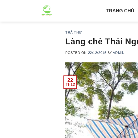
Skip
TRANG CHỦ
to
content
TRÀ THƯ
Làng chè Thái Ng
POSTED ON
22/12/2015
BY
ADMIN
22
Th12