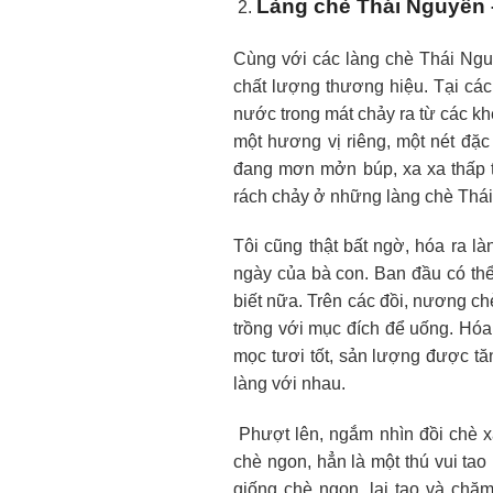
Làng chè Thái Nguyên 
Cùng với các làng chè Thái Ngu
chất lượng thương hiệu. Tại các
nước trong mát chảy ra từ các k
một hương vị riêng, một nét đặ
đang mơn mởn búp, xa xa thấp t
rách chảy ở những làng chè Thái 
Tôi cũng thật bất ngờ, hóa ra l
ngày của bà con. Ban đầu có thể 
biết nữa. Trên các đồi, nương c
trồng với mục đích để uống. Hóa
mọc tươi tốt, sản lượng được tă
làng với nhau.
Phượt lên, ngắm nhìn đồi chè x
chè ngon, hẳn là một thú vui tao
giống chè ngon, lai tạo và ch