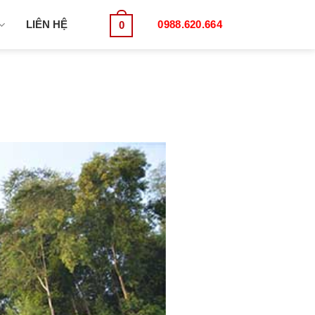
LIÊN HỆ
0988.620.664
0