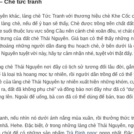
– Chè tức tranh
yên khác, làng chè Tức Tranh với thương hiệu chè Khe Cốc
 làng chè, nếu để ý bạn sẽ thấy, Chè được trồng trên chất đ
he suối thuộc lưu vực sông Cầu nên cánh chè xoăn đều, vị chá
c trưng của đất chè Thái Nguyên. Giá bạn có thể thấy những
hoáng những người dân đang thu hoạch chè, ở bên dưới là 
Nguyên tuyệt vời này, hãy tự cảm nhận nhé, tuyệt vời thật đấy.
àng chè Thái Nguyên nơi đây có lịch sử tương đối lâu đời, gắ
là loại trà hoang mọc tự nhiên, rồi người dân trồng để có th
hè của làng chè Thái Nguyên tự nhiên xuất hiện những khóm, c
 ra, đất đã không phụ chè” và đồng bào nơi đây như đã có “d
ng lên. Ngoài để uống, bà con đã có thể dùng để bán, trao đổi
anh, nếu nhìn nó dưới ánh nắng mùa xuân, rồi thưởng thức tr
 nhã. Hehe. Đặc biệt, ở trong những làng chè Thái Nguyên, ng
ăm chút để có những sản phẩm
Trà Đinh ngọc
ngon nhất. Đặc 