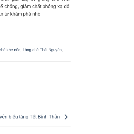
để chống, giảm chất phóng xạ đối
ạn tự khám phá nhé.
chè khe cốc
,
Làng chè Thái Nguyên
,
yên biếu tặng Tết Bính Thân