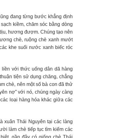
 cũng đang từng bước khẳng định
ất sạch kiềm, chăm sóc bằng dòng
t dịu, hương đượm. Chúng tạo nên
 nương chè, ruộng chè xanh mướt
các khe suối nước xanh biếc róc
n liền với thức uống dân dã hàng
ể thuận tiện sử dụng chăng, chẳng
ụm chè, nên một số bà con đã thử
uyên nợ” với nó, chúng ngày càng
 các loại hàng hóa khác giữa các
à xuân Thái Nguyên tại các làng
ười làm chè tiếp tục tìm kiếm các
biệt, gần đây có giống chè Thái