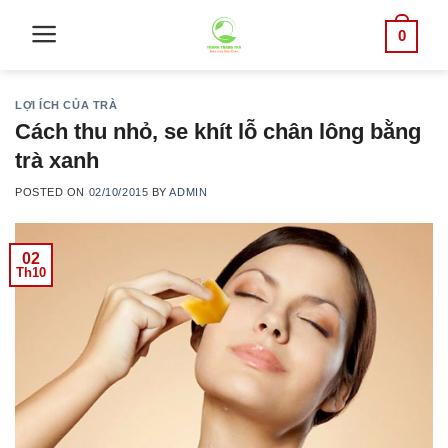
Skip
0
to
content
LỢI ÍCH CỦA TRÀ
Cách thu nhỏ, se khít lỗ chân lông bằng
trà xanh
POSTED ON
02/10/2015
BY
ADMIN
02
Th10