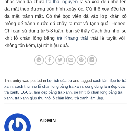
nhấc viên đá chứa
trà thái nguyên
ra và xoa đều nhẹ lên
da mặt theo đường tròn hình xoáy ốc. Cứ thể xoa đều lên
da mặt, tránh mắt. Có thể bọc viên đá vào lớp khăn xô
mỏng để tránh nước đá chảy ra mặt và lạnh quá! Hehee.
Chỉ cần sử dụng từ 5-8 tuần, bạn sẽ thấy Cách thu nhỏ, se
khít lỗ chân lông bằng
trà Khang thái
thật là tuyệt vời,
không tốn kém, lại rất hiệu quả.
This entry was posted in
Lợi ích của trà
and tagged
cách làm đẹp từ trà
xanh
,
cách thu nhỏ lỗ chân lông bằng trà xanh
,
công dụng làm đẹp của
trà xanh
,
EGCG
,
làm đẹp bằng trà xanh
,
se khít lỗ chân lông bằng trà
xanh
,
trà xanh giúp thu nhỏ lỗ chân lông
,
trà xanh làm đẹp
.
ADMIN