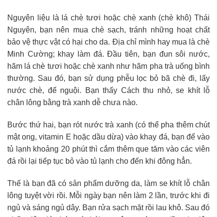
Nguyên liệu là lá chè tươi hoặc chè xanh (chè khô) Thái
Nguyên, bạn nên mua chè sạch, tránh những hoạt chất
bảo vệ thực vật có hại cho da. Địa chỉ mình hay mua là chè
Minh Cường; khay làm đá. Đầu tiên, bạn đun sôi nước,
hãm lá chè tươi hoặc chè xanh như hãm pha trà uống bình
thường. Sau đó, bạn sử dụng phễu lọc bỏ bã chè đi, lấy
nước chè, để nguội. Bạn thấy Cách thu nhỏ, se khít lỗ
chân lông bằng trà xanh dễ chưa nào.
Bước thứ hai, bạn rót nước trà xanh (có thể pha thêm chút
mật ong, vitamin E hoặc dầu dừa) vào khay đá, bạn để vào
tủ lạnh khoảng 20 phút thì cắm thêm que tăm vào các viên
đá rồi lại tiếp tục bỏ vào tủ lạnh cho đến khi đông hẳn.
Thế là bạn đã có sản phẩm dưỡng da, làm se khít lỗ chân
lông tuyệt vời rồi. Mỗi ngày bạn nên làm 2 lần, trước khi đi
ngủ và sáng ngủ dây. Bạn rửa sạch mặt rồi lau khô. Sau đó