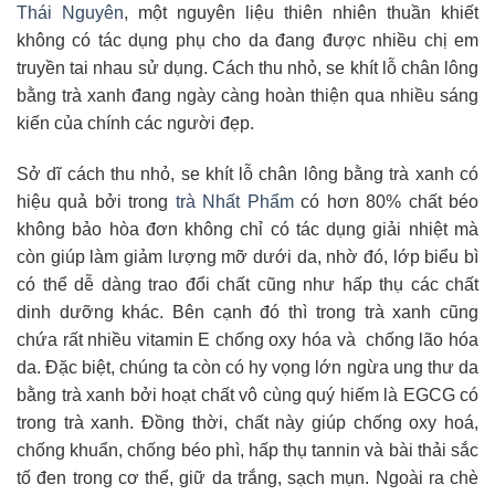
Thái Nguyên
, một nguyên liệu thiên nhiên thuần khiết
không có tác dụng phụ cho da đang được nhiều chị em
truyền tai nhau sử dụng. Cách thu nhỏ, se khít lỗ chân lông
bằng trà xanh đang ngày càng hoàn thiện qua nhiều sáng
kiến của chính các người đẹp.
Sở dĩ cách thu nhỏ, se khít lỗ chân lông bằng trà xanh có
hiệu quả bởi trong
trà Nhất Phẩm
có hơn 80% chất béo
không bảo hòa đơn không chỉ có tác dụng giải nhiệt mà
còn giúp làm giảm lượng mỡ dưới da, nhờ đó, lớp biểu bì
có thể dễ dàng trao đổi chất cũng như hấp thụ các chất
dinh dưỡng khác. Bên cạnh đó thì trong trà xanh cũng
chứa rất nhiều vitamin E chống oxy hóa và chống lão hóa
da. Đặc biệt, chúng ta còn có hy vọng lớn ngừa ung thư da
bằng trà xanh bởi hoạt chất vô cùng quý hiếm là EGCG có
trong trà xanh. Đồng thời, chất này giúp chống oxy hoá,
chống khuẩn, chống béo phì, hấp thụ tannin và bài thải sắc
tố đen trong cơ thể, giữ da trắng, sạch mụn. Ngoài ra chè