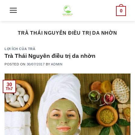
Skip
0
to
content
TRÀ THÁI NGUYÊN ĐIỀU TRỊ DA NHỜN
LỢI ÍCH CỦA TRÀ
Trà Thái Nguyên điều trị da nhờn
POSTED ON
30/07/2017
BY
ADMIN
30
Th7