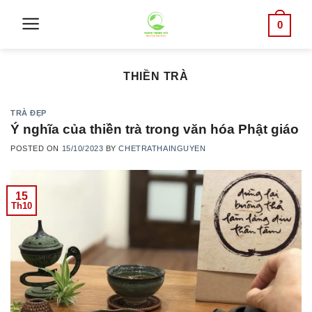
Skip
0
to
content
THIỀN TRÀ
TRÀ ĐẸP
Ý nghĩa của thiền trà trong văn hóa Phật giáo
POSTED ON
15/10/2023
BY
CHETRATHAINGUYEN
15
Th10