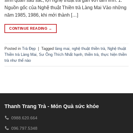
sinh quan sâu sắc, lợi nghệ thuật trà gắn với tâm linh. 1.
Nguồn gốc của Nghệ thuật Thiền trà Làng Mai Vào những
năm 1985, 1986, khi mới thành […]
CONTINUE READING
→
Posted in
Trà Đẹp
|
Tagged
làng mai
,
nghệ thuật thiền trà
,
Nghệ thuật
Thiền trà Làng Mai
,
Sư Ông Thích Nhất hạnh
,
thiền trà
,
thực hiện thiền
trà như thế nào
Thanh Trang Trà - Món Quà sức khỏe
0988.620.664
096.797.5348