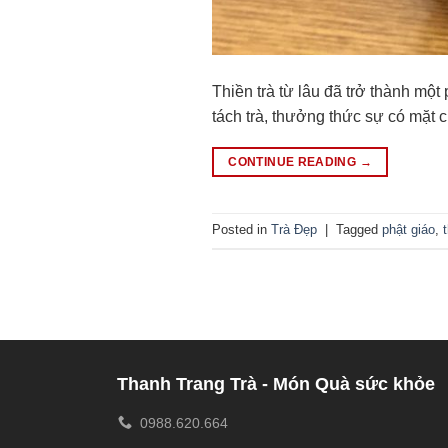
Thiền trà từ lâu đã trở thành mộ
tách trà, thưởng thức sự có mặt c
CONTINUE READING
→
Posted in
Trà Đẹp
|
Tagged
phật giáo
,
Thanh Trang Trà - Món Quà sức khỏe
0988.620.664