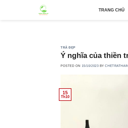
Skip
TRANG CHỦ
to
content
TRÀ ĐẸP
Ý nghĩa của thiền t
POSTED ON
15/10/2023
BY
CHETRATHAI
15
Th10