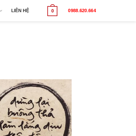
LIÊN HỆ
0988.620.664
0