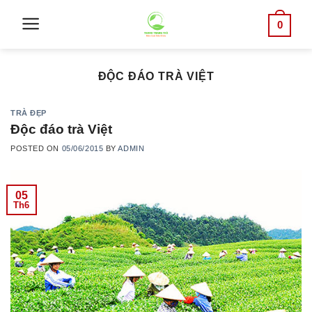
Skip
0
to
content
ĐỘC ĐÁO TRÀ VIỆT
TRÀ ĐẸP
Độc đáo trà Việt
POSTED ON
05/06/2015
BY
ADMIN
05
Th6