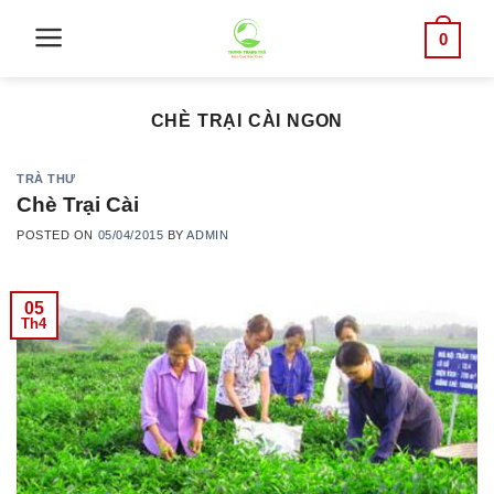
Skip
0
to
content
CHÈ TRẠI CÀI NGON
TRÀ THƯ
Chè Trại Cài
POSTED ON
05/04/2015
BY
ADMIN
05
Th4