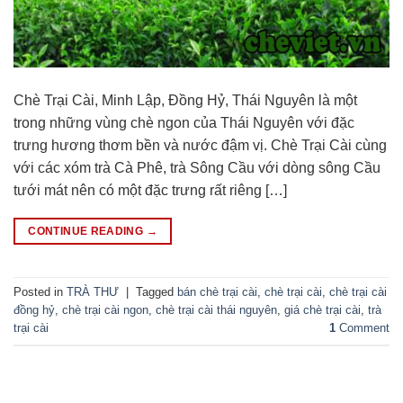
Chè Trại Cài, Minh Lập, Đồng Hỷ, Thái Nguyên là một
trong những vùng chè ngon của Thái Nguyên với đặc
trưng hương thơm bền và nước đậm vị. Chè Trại Cài cùng
với các xóm trà Cà Phê, trà Sông Cầu với dòng sông Cầu
tưới mát nên có một đặc trưng rất riêng […]
CONTINUE READING
→
Posted in
TRÀ THƯ
|
Tagged
bán chè trại cài
,
chè trại cài
,
chè trại cài
đồng hỷ
,
chè trại cài ngon
,
chè trại cài thái nguyên
,
giá chè trại cài
,
trà
trại cài
1
Comment