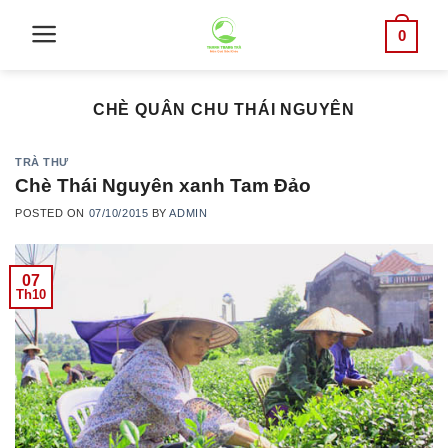
Skip
0
to
content
CHÈ QUÂN CHU THÁI NGUYÊN
TRÀ THƯ
Chè Thái Nguyên xanh Tam Đảo
POSTED ON
07/10/2015
BY
ADMIN
07
Th10