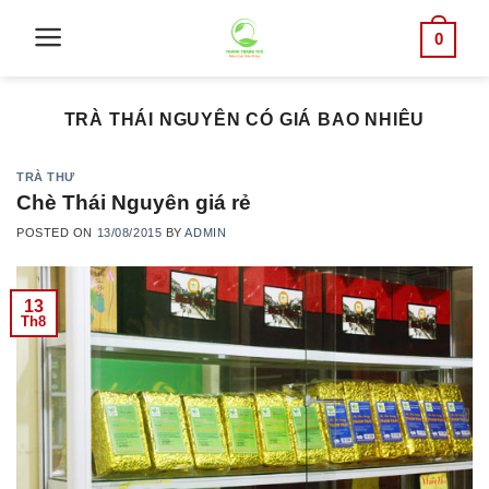
Skip
0
to
content
TRÀ THÁI NGUYÊN CÓ GIÁ BAO NHIÊU
TRÀ THƯ
Chè Thái Nguyên giá rẻ
POSTED ON
13/08/2015
BY
ADMIN
13
Th8