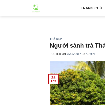
Skip
TRANG CHỦ
to
content
TRÀ ĐẸP
Người sành trà Th
POSTED ON
25/05/2017
BY
ADMIN
25
Th5