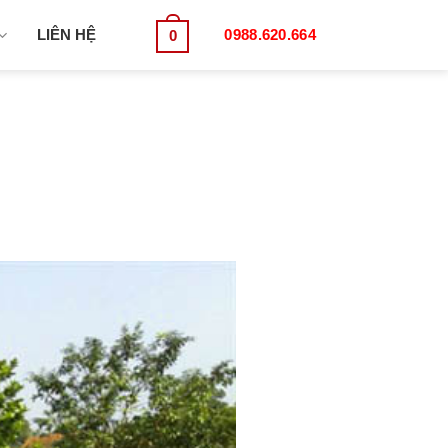
LIÊN HỆ
0988.620.664
0