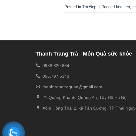
Posted in
Trà Đẹp
|
Tagged
hoa sen
,
m
Thanh Trang Trà - Món Quà sức khỏe
0988.620.664
096.797.5348
thanhtrangtraquan@gmail.com
21 Quảng Khánh, Quảng An, Tây Hồ Hà Nội
Xóm Hồng Thái 2, xã Tân Cương, TP Thái Nguy