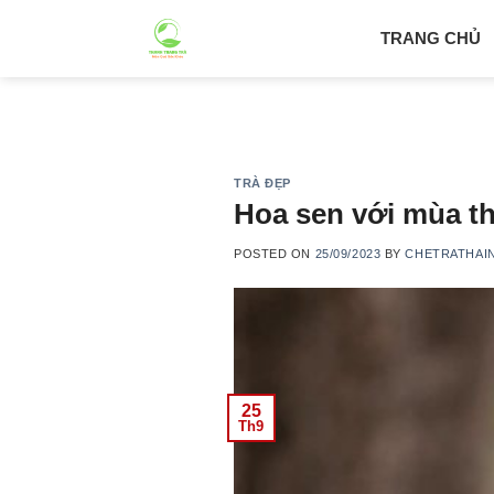
Skip
TRANG CHỦ
to
content
TRÀ ĐẸP
Hoa sen với mùa t
POSTED ON
25/09/2023
BY
CHETRATHAI
25
Th9