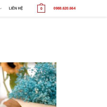
LIÊN HỆ
0988.620.664
0