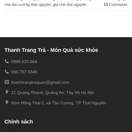
chè tân cương thái nguyên
,
giá chè thái nguyên
13
Comments
Thanh Trang Trà - Món Quà sức khỏe
0988.620.664
096.797.5348
thanhtrangtraquan@gmail.com
21 Quảng Khánh, Quảng An, Tây Hồ Hà Nội
Xóm Hồng Thái 2, xã Tân Cương, TP Thái Nguyên
Chính sách