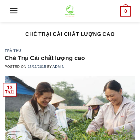
Skip
0
to
content
CHÈ TRẠI CÀI CHẤT LƯỢNG CAO
TRÀ THƯ
Chè Trại Cài chất lượng cao
POSTED ON
13/11/2015
BY
ADMIN
13
Th11