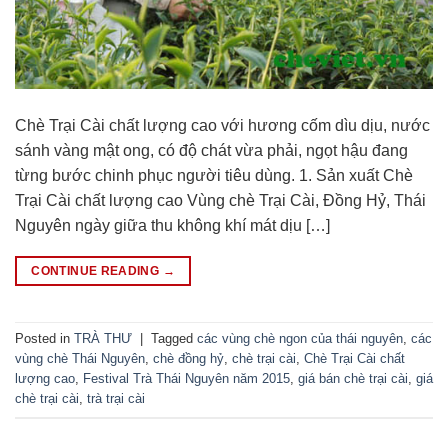
Chè Trại Cài chất lượng cao với hương cốm dìu dịu, nước
sánh vàng mật ong, có độ chát vừa phải, ngọt hậu đang
từng bước chinh phục người tiêu dùng. 1. Sản xuất Chè
Trại Cài chất lượng cao Vùng chè Trại Cài, Đồng Hỷ, Thái
Nguyên ngày giữa thu không khí mát dịu […]
CONTINUE READING
→
Posted in
TRÀ THƯ
|
Tagged
các vùng chè ngon của thái nguyên
,
các
vùng chè Thái Nguyên
,
chè đồng hỷ
,
chè trại cài
,
Chè Trại Cài chất
lượng cao
,
Festival Trà Thái Nguyên năm 2015
,
giá bán chè trại cài
,
giá
chè trại cài
,
trà trại cài