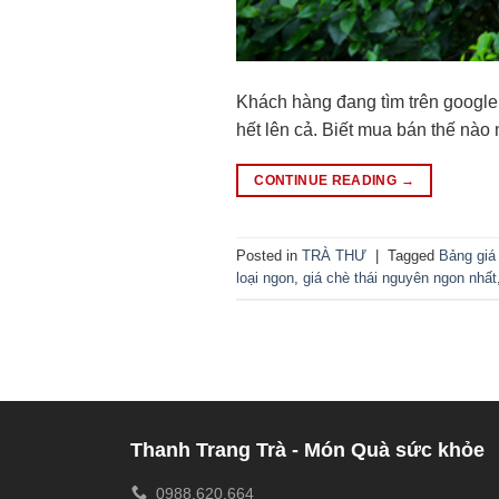
Khách hàng đang tìm trên google v
hết lên cả. Biết mua bán thế nào
CONTINUE READING
→
Posted in
TRÀ THƯ
|
Tagged
Bảng giá
loại ngon
,
giá chè thái nguyên ngon nhất
Thanh Trang Trà - Món Quà sức khỏe
0988.620.664