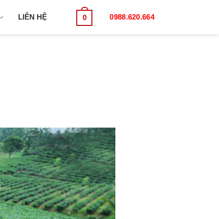
LIÊN HỆ
0988.620.664
0