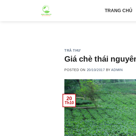
Skip
TRANG CHỦ
to
content
TRÀ THƯ
Giá chè thái nguyên
POSTED ON
20/10/2017
BY
ADMIN
20
Th10