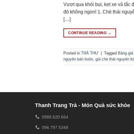
Vượt qua khói bụi, kẹt xe và tắc 
đỏ không ngon! 1. Chè thái nguy
[…]
CONTINUE READING
→
Posted in
TRÀ THƯ
|
Tagged
Bảng giá
nguyên bán buôn
,
giá chè thái nguyên bá
Thanh Trang Trà - Món Quà sức khỏe
0988.620.664
096.797.5348