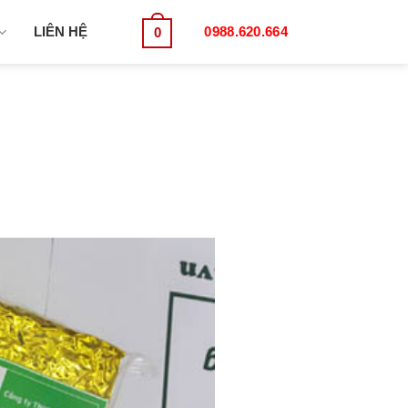
LIÊN HỆ
0988.620.664
0