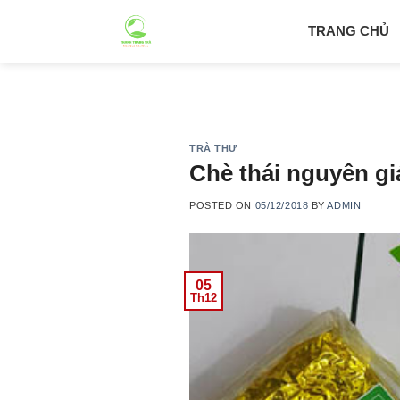
Skip
TRANG CHỦ
to
content
TRÀ THƯ
Chè thái nguyên gi
POSTED ON
05/12/2018
BY
ADMIN
05
Th12